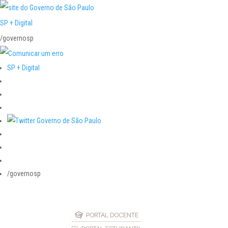
SP + Digital
/governosp
SP + Digital
/governosp
PORTAL DOCENTE