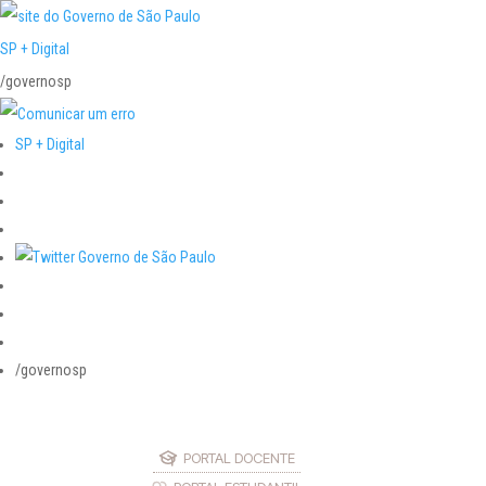
SP + Digital
/governosp
SP + Digital
/governosp
PORTAL DOCENTE