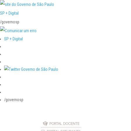
SP + Digital
/governosp
SP + Digital
/governosp
PORTAL DOCENTE