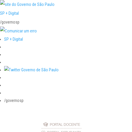
SP + Digital
/governosp
SP + Digital
/governosp
PORTAL DOCENTE