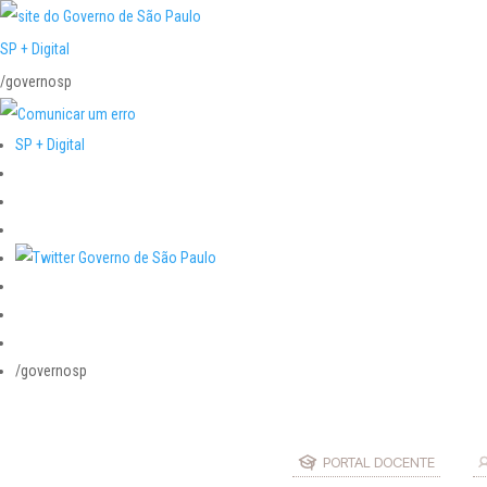
SP + Digital
/governosp
SP + Digital
/governosp
PORTAL DOCENTE