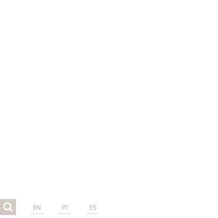
EN
PT
ES