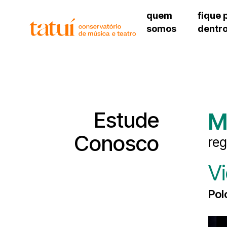
quem
fique 
somos
dentr
histórico
agenda cultural
governança
calendário escolar
unidades e setores
programas de conc
regimento escolar
revistas digitais
corpo docente
espaço estudantil
Estude
M
Conosco
reg
V
Pol