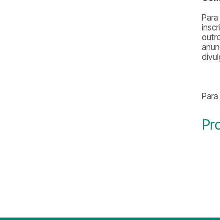
Para
insc
outr
anun
divu
Para
Pr