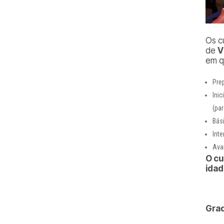
Os c
de
V
em q
Prep
Inic
(pa
Bás
Int
Ava
O cu
idad
Grad