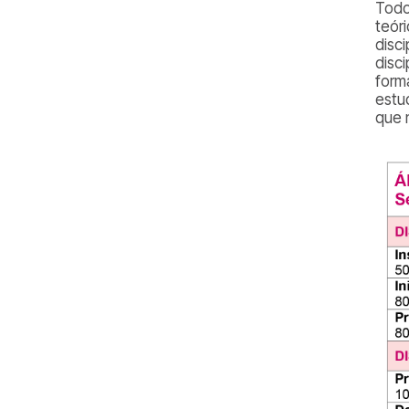
Todo
teóri
disc
disc
form
estu
que 