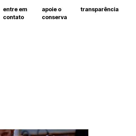
entre em
apoie o
transparência
contato
conserva
sco
patrocinadores e parcerias
contrato de gestão
s frequentes
doações de pessoa jurídica
prestação de contas
gar
doações de pessoa física
recursos humanos
onservatório
nota fiscal paulista (nfp)
compras e serviços
cnica social
a de imprensa
conosco