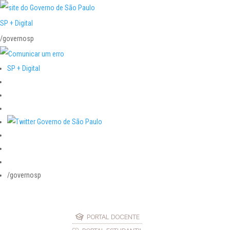
SP + Digital
/governosp
SP + Digital
/governosp
PORTAL DOCENTE