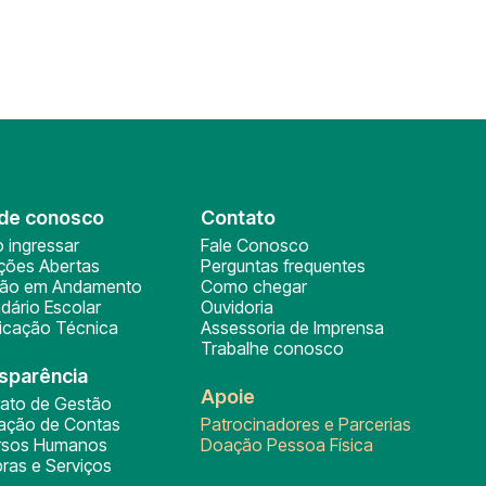
de conosco
Contato
 ingressar
Fale Conosco
ições Abertas
Perguntas frequentes
ção em Andamento
Como chegar
dário Escolar
Ouvidoria
ficação Técnica
Assessoria de Imprensa
Trabalhe conosco
sparência
Apoie
rato de Gestão
tação de Contas
Patrocinadores e Parcerias
rsos Humanos
Doação Pessoa Física
ras e Serviços