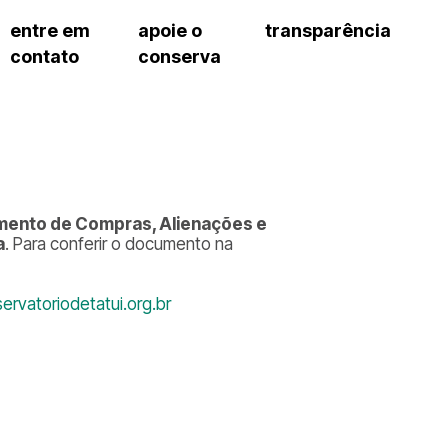
entre em
apoie o
transparência
contato
conserva
sco
patrocinadores e parcerias
contrato de gestão
s frequentes
doações de pessoa jurídica
prestação de contas
gar
doações de pessoa física
recursos humanos
onservatório
nota fiscal paulista (nfp)
compras e serviços
cnica social
a de imprensa
mento de Compras, Alienações e
conosco
a
. Para conferir o documento na
rvatoriodetatui.org.br