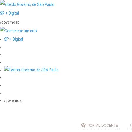
SP + Digital
/governosp
SP + Digital
/governosp
PORTAL DOCENTE