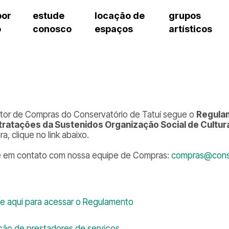
por
estude
locação de
grupos
o
conosco
espaços
artísticos
teatro procópio ferreira
artes cênicas
grupos artísticos de bolsistas
fale cono
salão villa-lobos
música
grupos pedagógicos – sede
pergunta
erto
auditório unidade chiquinha gonzaga
processo seletivo
grupos pedagógicos – polo
como che
orientações para locação
visite o c
equipe té
assessori
tor de Compras do Conservatório de Tatuí segue o
Regula
trabalhe 
ratações da Sustenidos Organização Social de Cultur
ra, clique no link abaixo.
e em contato com nossa equipe de Compras:
compras@conse
ue aqui para acessar o Regulamento
ção de prestadores de serviços