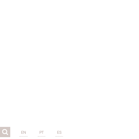
EN
PT
ES