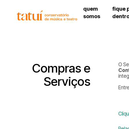
quem
fique 
somos
dentr
histórico
agenda cultural
governança
calendário escolar
unidades e setores
programas de conc
regimento escolar
revistas digitais
corpo docente
espaço estudantil
Compras e
O Se
Cont
ínteg
Serviços
Entr
Cliq
Rela