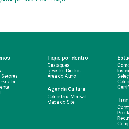
omos
Fique por dentro
Estu
Destaques
Como
ça
Revistas Digitais
Inscr
 Setores
Área do Aluno
Sele
Escolar
Calen
ente
Certi
Agenda Cultural
l
Calendário Mensal
Tran
Mapa do Site
Cont
Pres
Recu
Comp