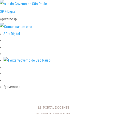
SP + Digital
/governosp
SP + Digital
/governosp
PORTAL DOCENTE