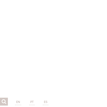
EN
PT
ES