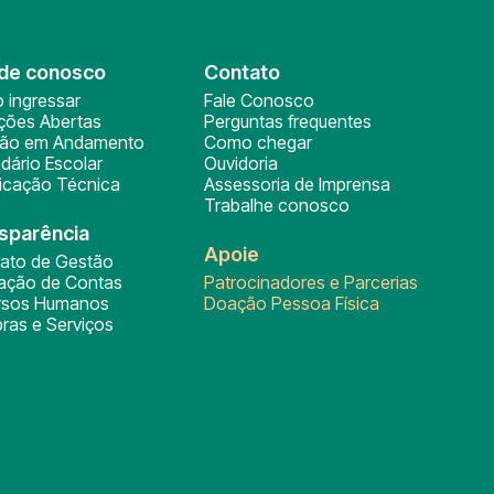
de conosco
Contato
 ingressar
Fale Conosco
ições Abertas
Perguntas frequentes
ção em Andamento
Como chegar
dário Escolar
Ouvidoria
ficação Técnica
Assessoria de Imprensa
Trabalhe conosco
sparência
Apoie
rato de Gestão
tação de Contas
Patrocinadores e Parcerias
rsos Humanos
Doação Pessoa Física
ras e Serviços