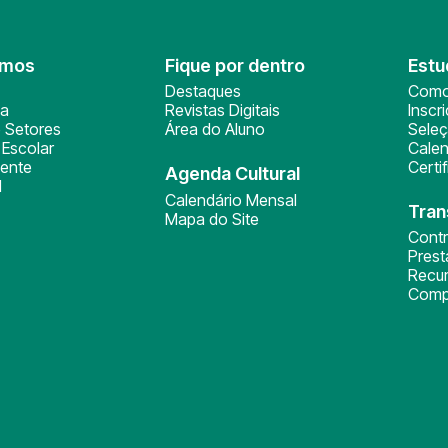
omos
Fique por dentro
Estu
Destaques
Como
ça
Revistas Digitais
Inscr
 Setores
Área do Aluno
Sele
Escolar
Calen
ente
Certi
Agenda Cultural
l
Calendário Mensal
Tran
Mapa do Site
Cont
Pres
Recu
Comp