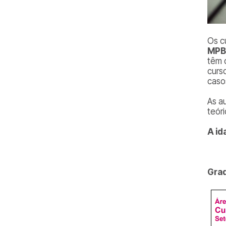
Os c
MPB
têm 
curs
casos
As a
teóri
A id
Grad