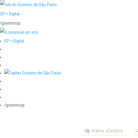
SP + Digital
/governosp
SP + Digital
/governosp
PORTAL DOCENTE