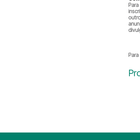
Para
insc
outr
anun
divu
Para
Pr