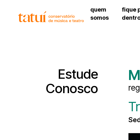
quem
fique 
somos
dentr
histórico
agenda cultural
governança
calendário escolar
unidades e setores
programas de conc
regimento escolar
revistas digitais
corpo docente
espaço estudantil
Estude
M
Conosco
reg
T
Sed