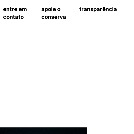
entre em
apoie o
transparência
contato
conserva
sco
patrocinadores e parcerias
contrato de gestão
s frequentes
doações de pessoa jurídica
prestação de contas
gar
doações de pessoa física
recursos humanos
onservatório
nota fiscal paulista (nfp)
compras e serviços
cnica social
a de imprensa
conosco