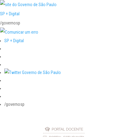
SP + Digital
/governosp
SP + Digital
/governosp
PORTAL DOCENTE