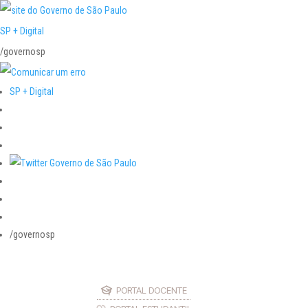
SP + Digital
/governosp
SP + Digital
/governosp
PORTAL DOCENTE