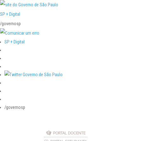
SP + Digital
/governosp
SP + Digital
/governosp
PORTAL DOCENTE