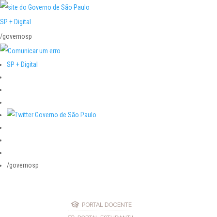
SP + Digital
/governosp
SP + Digital
/governosp
PORTAL DOCENTE