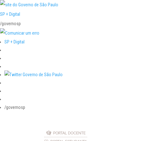
SP + Digital
/governosp
SP + Digital
/governosp
PORTAL DOCENTE