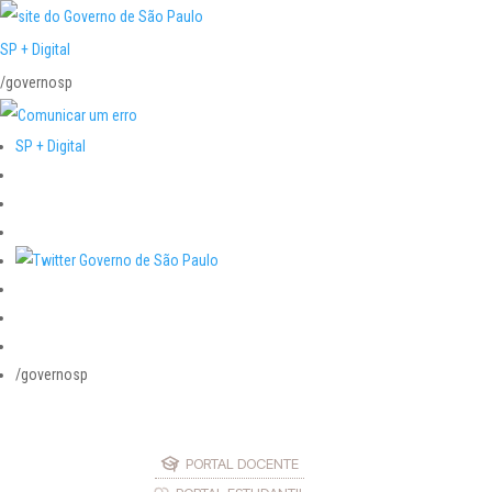
SP + Digital
/governosp
SP + Digital
/governosp
PORTAL DOCENTE