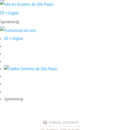
SP + Digital
/governosp
SP + Digital
/governosp
PORTAL DOCENTE