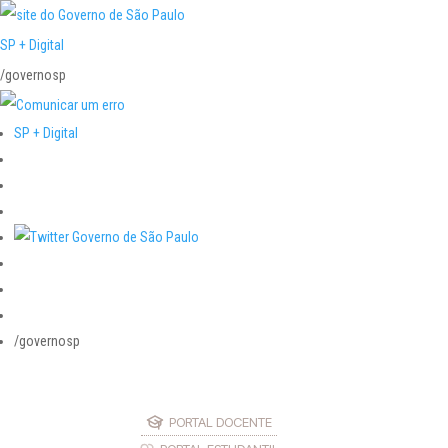
SP + Digital
/governosp
SP + Digital
/governosp
PORTAL DOCENTE