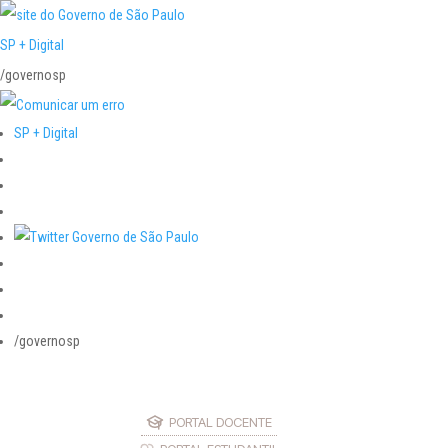
SP + Digital
/governosp
SP + Digital
/governosp
PORTAL DOCENTE