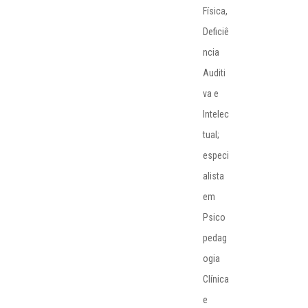
Física,
Deficiê
ncia
Auditi
va e
Intelec
tual;
especi
alista
em
Psico
pedag
ogia
Clínica
e