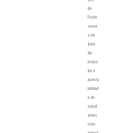
de
Profe
ssore
s na
área
da
inclus
ão e
acessi
bilidad
e de
estud
antes
com