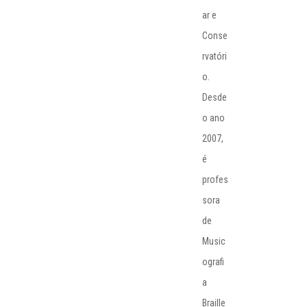
ar e
Conse
rvatóri
o.
Desde
o ano
2007,
é
profes
sora
de
Music
ografi
a
Braille