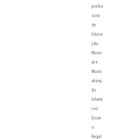
profes
sora
de
Educa
ção
Music
al e
Music
alizaç
ão
Infanti
l no
Ensin
o
Regul