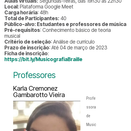
Aulas virtuais:
Segundas-feiras, das 19h30 às 22h30
Local:
Plataforma Google Meet
Carga horária
: 48h
Total de Participantes:
40
Público-alvo: Estudantes e professores de música
Pré-requisitos
: Conhecimento básico de teoria
musical
Critério de seleção
: Análise de currículo
Prazo de inscrição
: Até 04 de março de 2023
Ficha de inscrição
:
https://bit.ly/MusicografiaBraille
Professores
Karla Cremonez
Gambarotto Vieira
Profe
ssora
de
Music