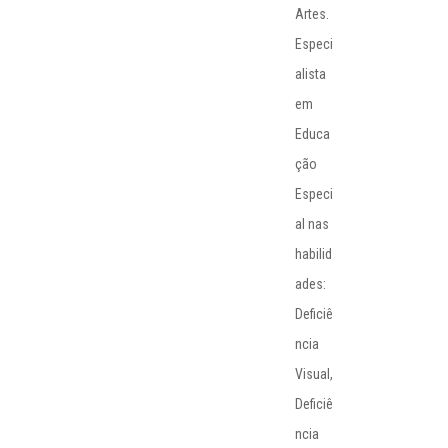
Artes.
Especi
alista
em
Educa
ção
Especi
al nas
habilid
ades:
Deficiê
ncia
Visual,
Deficiê
ncia