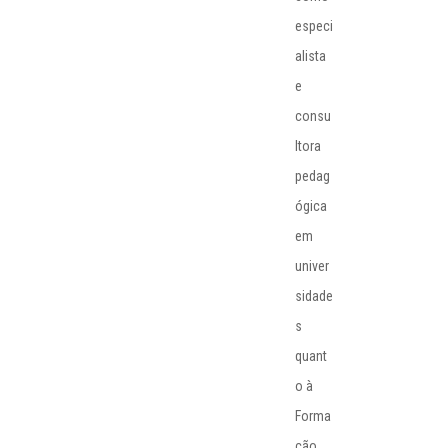
especi
alista
e
consu
ltora
pedag
ógica
em
univer
sidade
s
quant
o à
Forma
ção