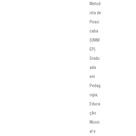
Metod
ista de
Piraci
caba
(UNIM
EP).
Gradu
ada
em
Pedag
ogia,
Educa
ção
Music
al e