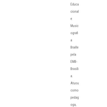
Educa
cional
e
Music
ografi
a
Braille
pela
EMB-
Brasíli
a.
Atuou
como
pedag
oga,