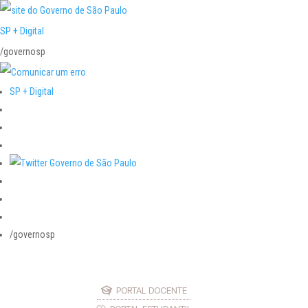
SP + Digital
/governosp
SP + Digital
/governosp
PORTAL DOCENTE