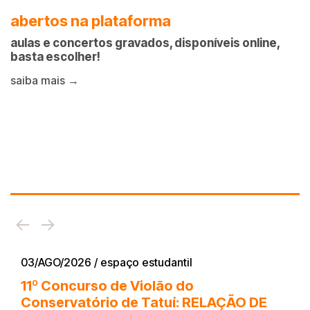
abertos na plataforma
aulas e concertos gravados, disponíveis online,
basta escolher!
saiba mais →
03/AGO/2026 /
espaço estudantil
0
11º Concurso de Violão do
3
Conservatório de Tatuí: RELAÇÃO DE
E