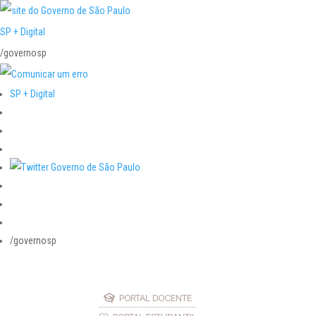
SP + Digital
/governosp
SP + Digital
/governosp
PORTAL DOCENTE