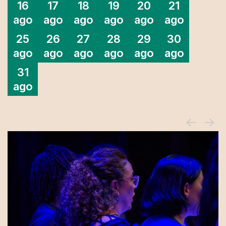
16
17
18
19
20
21
ago
ago
ago
ago
ago
ago
25
26
27
28
29
30
ago
ago
ago
ago
ago
ago
31
ago