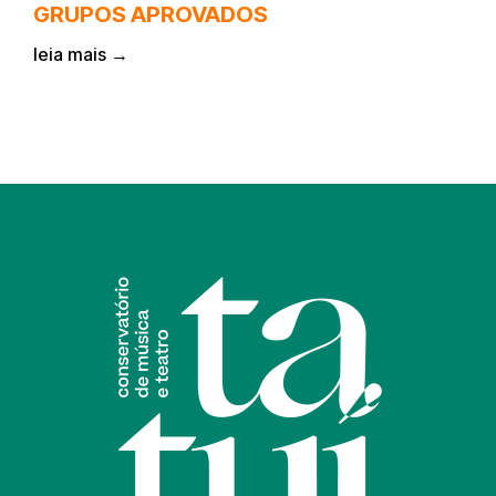
GRUPOS APROVADOS
m
leia mais →
l