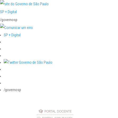
SP + Digital
/governosp
SP + Digital
/governosp
PORTAL DOCENTE