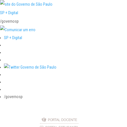
SP + Digital
/governosp
SP + Digital
/governosp
PORTAL DOCENTE