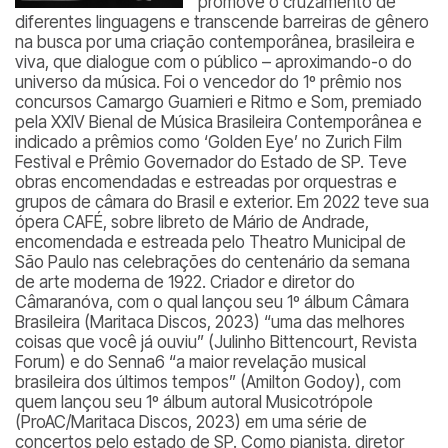
promove o cruzamento de
diferentes linguagens e transcende barreiras de gênero
na busca por uma criação contemporânea, brasileira e
viva, que dialogue com o público – aproximando-o do
universo da música. Foi o vencedor do 1º prêmio nos
concursos Camargo Guarnieri e Ritmo e Som, premiado
pela XXIV Bienal de Música Brasileira Contemporânea e
indicado a prêmios como ‘Golden Eye’ no Zurich Film
Festival e Prêmio Governador do Estado de SP. Teve
obras encomendadas e estreadas por orquestras e
grupos de câmara do Brasil e exterior. Em 2022 teve sua
ópera CAFÉ, sobre libreto de Mário de Andrade,
encomendada e estreada pelo Theatro Municipal de
São Paulo nas celebrações do centenário da semana
de arte moderna de 1922. Criador e diretor do
Câmaranóva, com o qual lançou seu 1º álbum
Câmara
Brasileira
(Maritaca Discos, 2023) “
uma das melhores
coisas que você já ouviu
” (Julinho Bittencourt, Revista
Forum) e do Senna6 “
a maior revelação musical
brasileira dos últimos tempos
” (Amilton Godoy), com
quem lançou seu 1º álbum autoral
Musicotrópole
(ProAC/Maritaca Discos, 2023) em uma série de
concertos pelo estado de SP. Como pianista, diretor