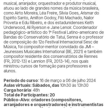
musical, arranjador, orquestrador e produtor musical,
atuou ao lado de grandes nomes da música brasileira,
como Airto Moreira, Léa Freire, Silvia Goes, Arismar do
Espírito Santo, Amilton Godoy, Filó Machado, Nailor
Proveta e Edu Ribeiro, e dos estadunidenses Keith
Underwood, Ali Ryerson e Jane Lenoir. Coordenador
pedagógico-artístico do 1º Festival Latino-americano de
Bandas do Conservatório de Tatuí, Senna é o professor
de composição do 12o Festival Internacional Sesc de
Música, foi compositor-mentor convidado da JMI –
Jeunesses Musicales International (BE, 2021) e também
compositor residente dos conservatórios de Rennes
(FR, 2012-13) e Lannion (FR, 2013-14), nos quais
ministrou cursos de formação para professores e
alunos.
Período do curso
: 16 de março a 06 de julho 2024
Aulas virtuais: Sábados, das
10h30 às 13h30
Carga horária
: 48h
Total de Participantes: 20
Público-Alvo: criadores (compositores,
arranjadores e orquestradores) e instrumentistas