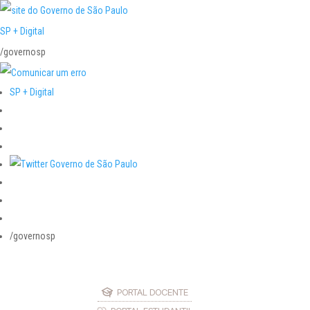
SP + Digital
/governosp
SP + Digital
/governosp
PORTAL DOCENTE