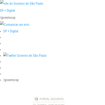
SP + Digital
/governosp
SP + Digital
/governosp
PORTAL DOCENTE