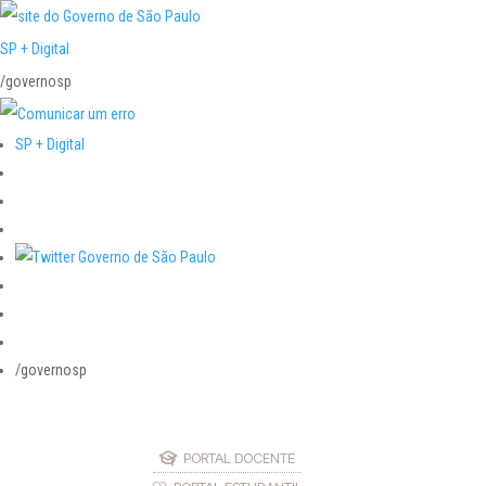
SP + Digital
/governosp
SP + Digital
/governosp
PORTAL DOCENTE