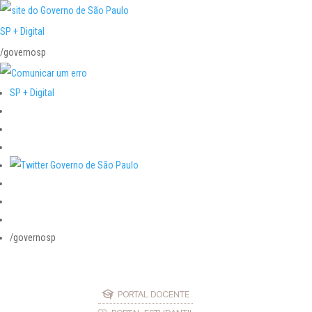
SP + Digital
/governosp
SP + Digital
/governosp
PORTAL DOCENTE