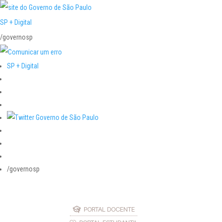
SP + Digital
/governosp
SP + Digital
/governosp
PORTAL DOCENTE