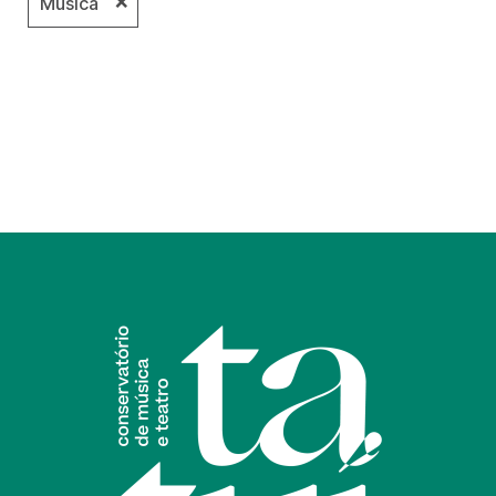
❌
Música