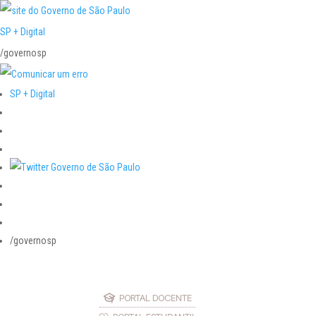
SP + Digital
/governosp
SP + Digital
/governosp
PORTAL DOCENTE