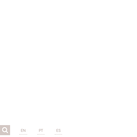
EN
PT
ES