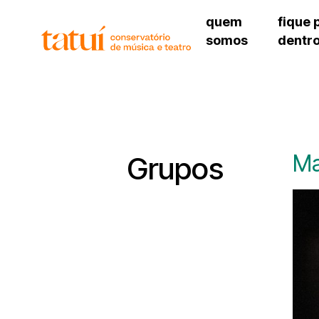
quem
fique 
somos
dentr
histórico
agenda cultural
governança
calendário escolar
unidades e setores
programas de conc
regimento escolar
revistas digitais
corpo docente
espaço estudantil
Ma
Grupos