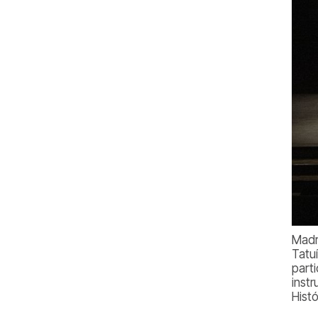
Madr
Tatu
part
inst
Hist