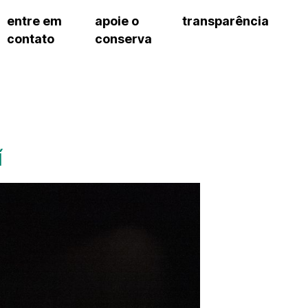
entre em
apoie o
transparência
contato
conserva
sco
patrocinadores e parcerias
contrato de gestão
s frequentes
doações de pessoa jurídica
prestação de contas
gar
doações de pessoa física
recursos humanos
onservatório
nota fiscal paulista (nfp)
compras e serviços
cnica social
a de imprensa
í
conosco