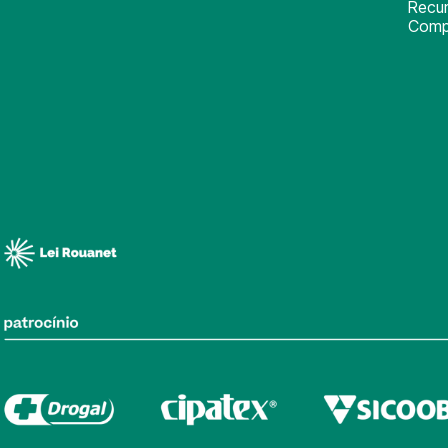
Recu
Comp