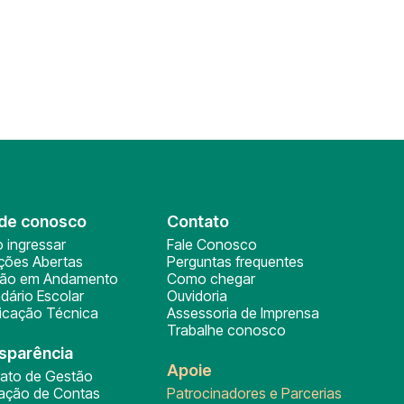
de conosco
Contato
 ingressar
Fale Conosco
ições Abertas
Perguntas frequentes
ção em Andamento
Como chegar
dário Escolar
Ouvidoria
ficação Técnica
Assessoria de Imprensa
Trabalhe conosco
sparência
Apoie
rato de Gestão
tação de Contas
Patrocinadores e Parcerias