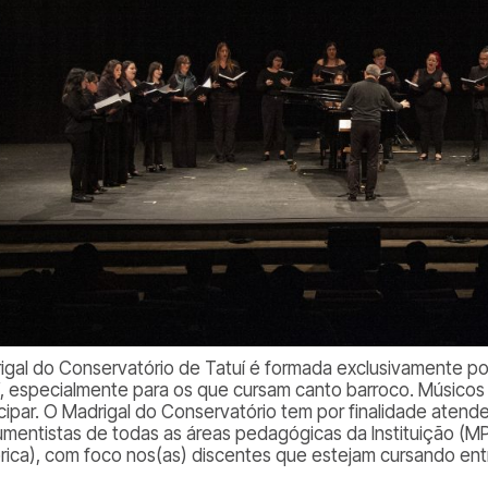
igal
do Conservatório de Tatuí
é formada exclusivamente po
í, especialmente para os que cursam canto barroco. Músico
icipar. O Madrigal do Conservatório tem por finalidade
atende
rumentistas de todas as áreas pedagógicas da Instituição
(MP
órica), com foco nos(as) discentes que estejam cursando ent