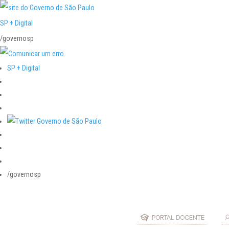
SP + Digital
/governosp
SP + Digital
/governosp
PORTAL DOCENTE