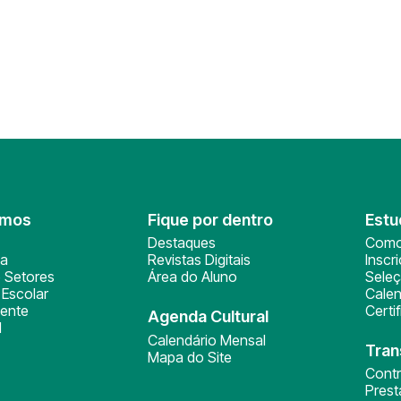
omos
Fique por dentro
Estu
Destaques
Como
ça
Revistas Digitais
Inscr
 Setores
Área do Aluno
Sele
Escolar
Calen
ente
Certi
Agenda Cultural
l
Calendário Mensal
Tran
Mapa do Site
Cont
Pres