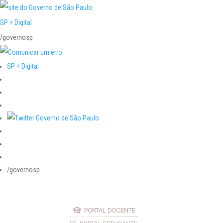
SP + Digital
/governosp
SP + Digital
/governosp
PORTAL DOCENTE