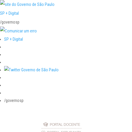
SP + Digital
/governosp
SP + Digital
/governosp
PORTAL DOCENTE