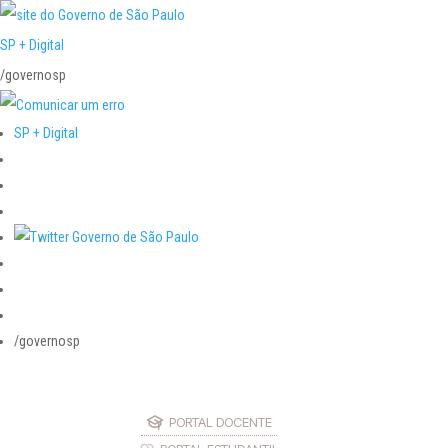
SP + Digital
/governosp
SP + Digital
/governosp
PORTAL DOCENTE