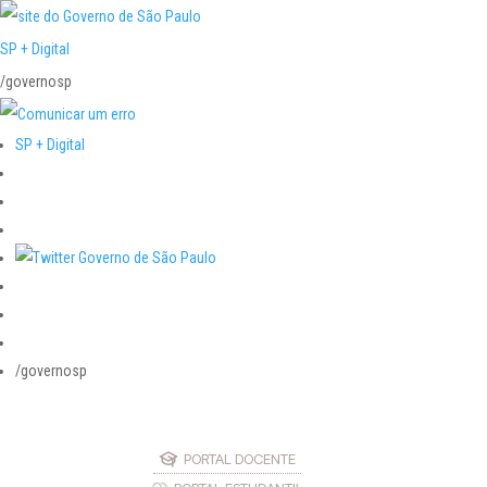
SP + Digital
/governosp
SP + Digital
/governosp
PORTAL DOCENTE