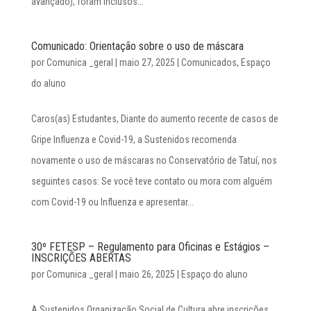
avançado), foram inclusos...
Comunicado: Orientação sobre o uso de máscara
por
Comunica _geral
|
maio 27, 2025
|
Comunicados
,
Espaço
do aluno
Caros(as) Estudantes, Diante do aumento recente de casos de
Gripe Influenza e Covid-19, a Sustenidos recomenda
novamente o uso de máscaras no Conservatório de Tatuí, nos
seguintes casos: Se você teve contato ou mora com alguém
com Covid-19 ou Influenza e apresentar...
30º FETESP – Regulamento para Oficinas e Estágios –
INSCRIÇÕES ABERTAS
por
Comunica _geral
|
maio 26, 2025
|
Espaço do aluno
A Sustenidos Organização Social de Cultura abre inscrições