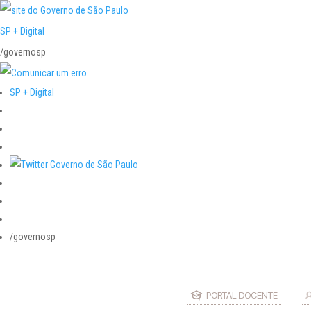
SP + Digital
/governosp
SP + Digital
/governosp
PORTAL DOCENTE