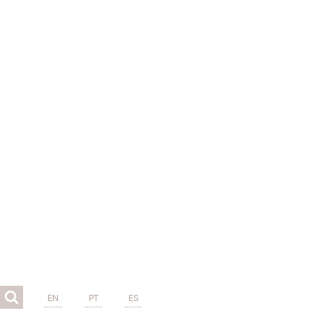
EN
PT
ES