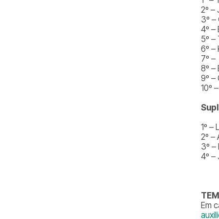
2º –
3º –
4º –
5º –
6º –
7º –
8º – 
9º –
10º –
Supl
1º – 
2º –
3º –
4º –
TEM
Em c
auxi