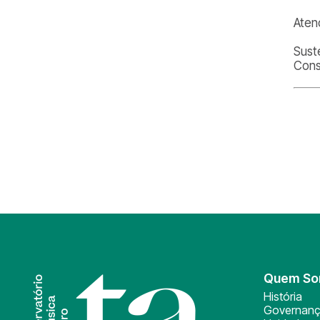
Aten
Sust
Cons
Quem S
História
Governan