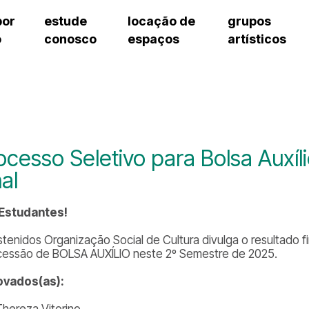
por
estude
locação de
grupos
o
conosco
espaços
artísticos
teatro procópio ferreira
artes cênicas
grupos artísticos de bolsistas
fale cono
salão villa-lobos
música
grupos pedagógicos – sede
pergunta
erto
auditório unidade chiquinha gonzaga
processo seletivo
grupos pedagógicos – polo
como che
orientações para locação
visite o c
equipe té
assessori
ocesso Seletivo para Bolsa Auxíl
trabalhe 
nal
 Estudantes!
stenidos Organização Social de Cultura divulga o resultado f
essão de BOLSA AUXÍLIO neste 2º Semestre de 2025.
ovados(as):
 Thereza Vitorino