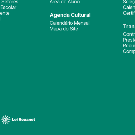
 Setores
Área do Aluno
Sele
Escolar
Calen
ente
Certi
Agenda Cultural
l
Calendário Mensal
Tran
Mapa do Site
Cont
Pres
Recu
Comp