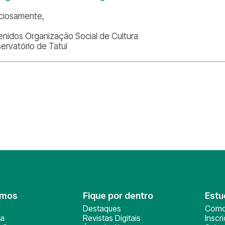
ciosamente,
enidos Organização Social de Cultura
ervatório de Tatuí
omos
Fique por dentro
Estu
Destaques
Como
ça
Revistas Digitais
Inscr