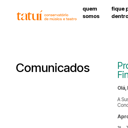
quem
fique 
somos
dentr
histórico
agenda cultural
governança
calendário escolar
unidades e setores
programas de conc
regimento escolar
revistas digitais
corpo docente
espaço estudantil
Pr
Comunicados
Fi
Olá,
A Su
Conc
Apr
1º –