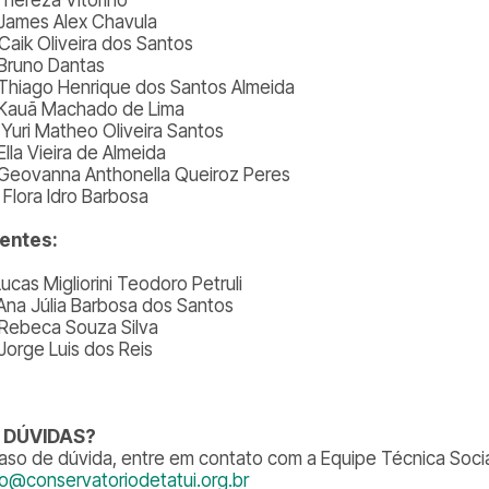
 James Alex Chavula
 Caik Oliveira dos Santos
 Bruno Dantas
 Thiago Henrique dos Santos Almeida
 Kauã Machado de Lima
 Yuri Matheo Oliveira Santos
Ella Vieira de Almeida
 Geovanna Anthonella Queiroz Peres
 Flora Idro Barbosa
entes:
Lucas Migliorini Teodoro Petruli
 Ana Júlia Barbosa dos Santos
 Rebeca Souza Silva
 Jorge Luis dos Reis
 DÚVIDAS?
aso de dúvida, entre em contato com a Equipe Técnica Socia
lio@conservatoriodetatui.org.br