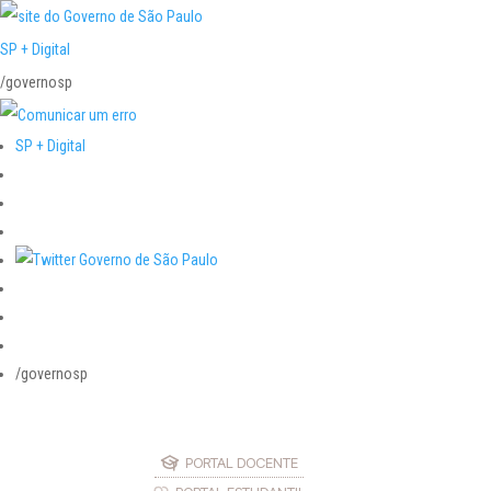
SP + Digital
/governosp
SP + Digital
/governosp
PORTAL DOCENTE