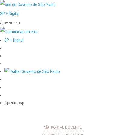
SP + Digital
/governosp
SP + Digital
/governosp
PORTAL DOCENTE