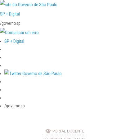
SP + Digital
/governosp
SP + Digital
/governosp
PORTAL DOCENTE