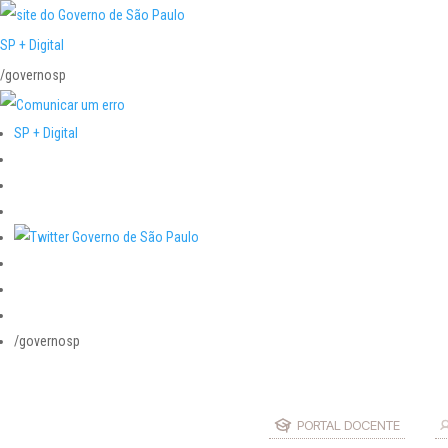
SP + Digital
/governosp
SP + Digital
/governosp
PORTAL DOCENTE