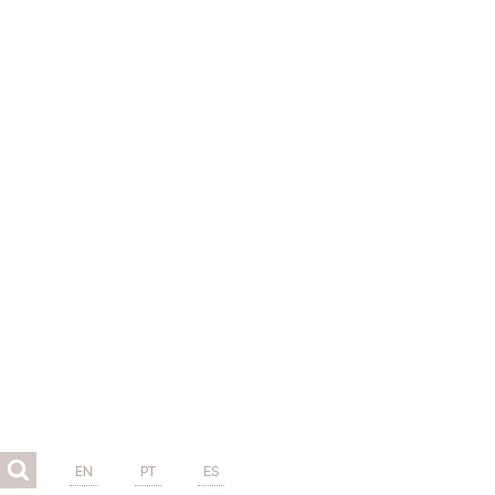
EN
PT
ES