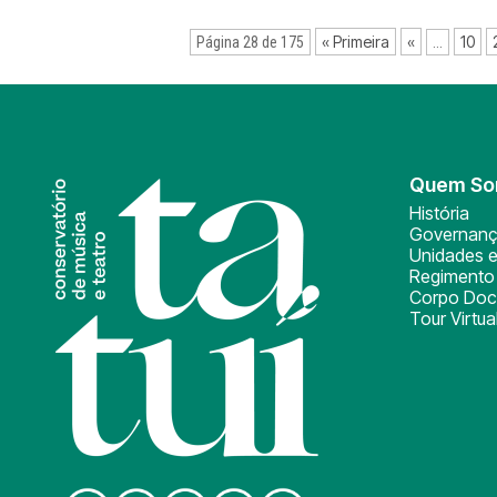
« Primeira
«
10
Página 28 de 175
...
Quem S
História
Governan
Unidades e
Regimento 
Corpo Doc
Tour Virtua