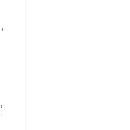
a e
)
de
s...