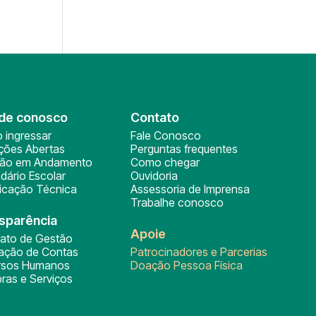
de conosco
Contato
 ingressar
Fale Conosco
ições Abertas
Perguntas frequentes
ção em Andamento
Como chegar
dário Escolar
Ouvidoria
ficação Técnica
Assessoria de Imprensa
Trabalhe conosco
sparência
Apoie
rato de Gestão
tação de Contas
Patrocinadores e Parcerias
rsos Humanos
Doação Pessoa Física
ras e Serviços