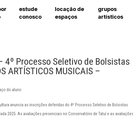
por
estude
locação de
grupos
o
conosco
espaços
artísticos
cursos regulares
bilheteria
teatro procópio ferreira
artes cênicas
grupos artísticos de bolsistas
fale cono
cursos livres
cursos regulares
salão villa-lobos
música
grupos pedagógicos – sede
ouvidoria 
cursos de aperfeiçoamento
cursos livres
erto
auditório unidade chiquinha gonzaga
processo seletivo
grupos pedagógicos – polo
pergunta
chiquinha gonzaga
cursos de aperfeiçoamento
orientações para locação
como che
a
visite o c
4º Processo Seletivo de Bolsistas
3
sceic-sp
OS ARTÍSTICOS MUSICAIS –
to
equipe té
josé do rio pardo
assessori
trabalhe 
aço do aluno
ultura anuncia as inscrições deferidas do 4º Processo Seletivo de Bolsistas
ada 2025. As avaliações presenciais no Conservatório de Tatuí e as avaliaçõe