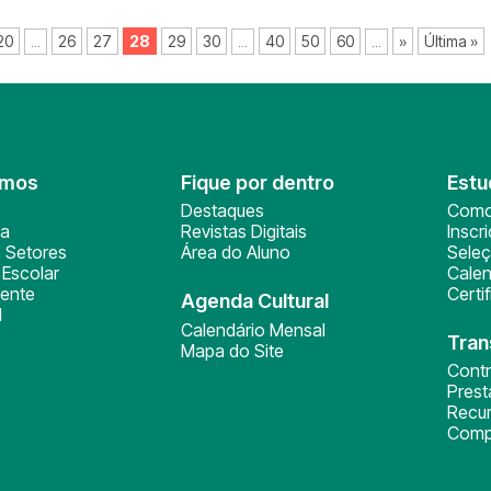
20
26
27
28
29
30
40
50
60
»
Última »
...
...
...
omos
Fique por dentro
Estu
Destaques
Como
ça
Revistas Digitais
Inscr
 Setores
Área do Aluno
Sele
Escolar
Calen
ente
Certi
Agenda Cultural
l
Calendário Mensal
Tran
Mapa do Site
Cont
Pres
Recu
Comp