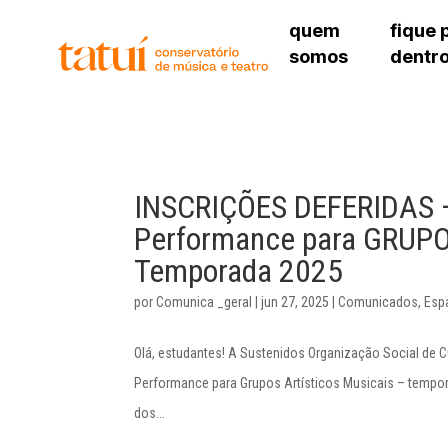
quem
fique 
somos
dentr
histórico
agenda cultural
governança
calendário escolar
sede
unidades e setores
programas de conc
unidade 
regimento escolar
revistas digitais
bibliotec
corpo docente
espaço estudantil
INSCRIÇÕES DEFERIDAS – 
unidade 
newsletter
Performance para GRUP
alojamen
polo são 
Temporada 2025
por
Comunica _geral
|
jun 27, 2025
|
Comunicados
,
Esp
Olá, estudantes! A Sustenidos Organização Social de C
Performance para Grupos Artísticos Musicais – tempor
dos...