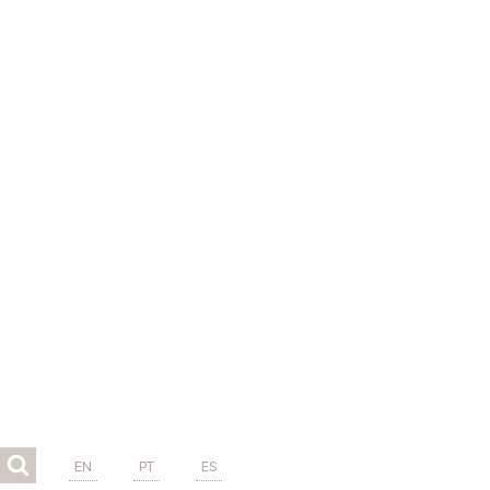
EN
PT
ES