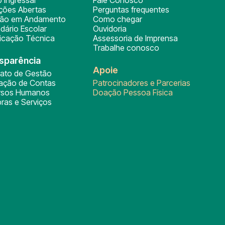
ições Abertas
Perguntas frequentes
ção em Andamento
Como chegar
dário Escolar
Ouvidoria
ficação Técnica
Assessoria de Imprensa
Trabalhe conosco
sparência
Apoie
rato de Gestão
tação de Contas
Patrocinadores e Parcerias
rsos Humanos
Doação Pessoa Física
ras e Serviços