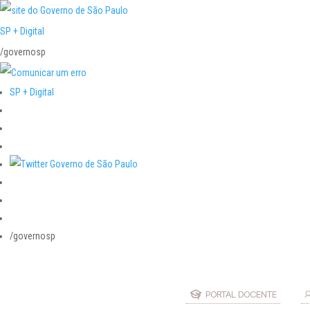
SP + Digital
/governosp
SP + Digital
/governosp
PORTAL DOCENTE