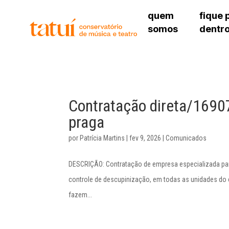
quem
fique 
somos
dentr
histórico
agenda cultural
governança
calendário escolar
sede
unidades e setores
programas de conc
unidade 
regimento escolar
revistas digitais
bibliotec
corpo docente
espaço estudantil
Contratação direta/16907
unidade 
newsletter
praga
alojamen
polo são 
por
Patrícia Martins
|
fev 9, 2026
|
Comunicados
DESCRIÇÃO: Contratação de empresa especializada para
controle de descupinização, em todas as unidades do 
fazem...