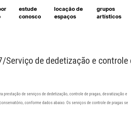
por
estude
locação de
grupos
o
conosco
espaços
artísticos
cursos regulares
bilheteria
teatro procópio ferreira
artes cênicas
grupos artísticos de bolsistas
fale cono
cursos livres
cursos regulares
salão villa-lobos
música
grupos pedagógicos – sede
ouvidoria 
cursos de aperfeiçoamento
cursos livres
erto
auditório unidade chiquinha gonzaga
processo seletivo
grupos pedagógicos – polo
pergunta
chiquinha gonzaga
cursos de aperfeiçoamento
orientações para locação
como che
a
visite o c
/Serviço de dedetização e controle
3
sceic-sp
to
equipe té
josé do rio pardo
assessori
trabalhe 
 prestação de serviços de dedetização, controle de pragas, desratização e
conservatório, conforme dados abaixo. Os serviços de controle de pragas se