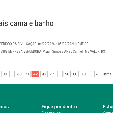
ais cama e banho
. PERÍODO DA DIVULGAÇÃO: 04/02/2026 a 05/02/2026 NOME DO
 16888 EMPRESA VENCEDORA: Vivian Simões Alves Carnielli ME VALOR: R$...
30
40
41
42
43
44
50
60
70
»
Última 
...
...
...
omos
Fique por dentro
Estu
Destaques
Como