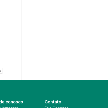
»
de conosco
Contato
 ingressar
Fale Conosco