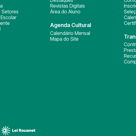
ça
Revistas Digitais
Inscr
 Setores
Área do Aluno
Sele
Escolar
Calen
ente
Certi
Agenda Cultural
l
Calendário Mensal
Tran
Mapa do Site
Cont
Pres
Recu
Comp