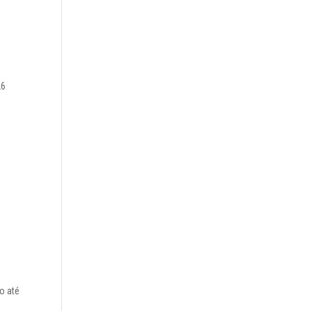
26
o até