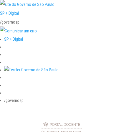
SP + Digital
/governosp
SP + Digital
/governosp
PORTAL DOCENTE