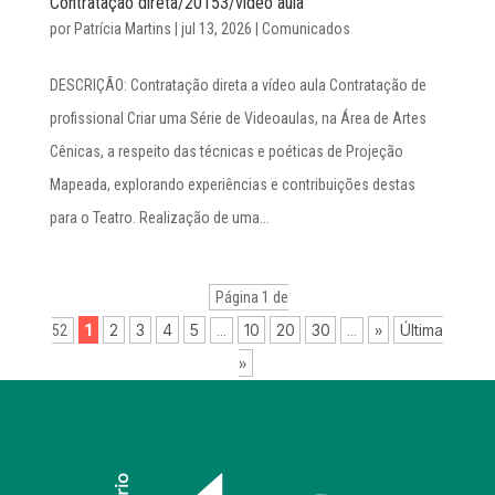
Contratação direta/20153/vídeo aula
por
Patrícia Martins
|
jul 13, 2026
|
Comunicados
DESCRIÇÃO: Contratação direta a vídeo aula Contratação de
profissional Criar uma Série de Videoaulas, na Área de Artes
Cênicas, a respeito das técnicas e poéticas de Projeção
Mapeada, explorando experiências e contribuições destas
para o Teatro. Realização de uma...
Página 1 de
1
2
3
4
5
10
20
30
»
Última
52
...
...
»