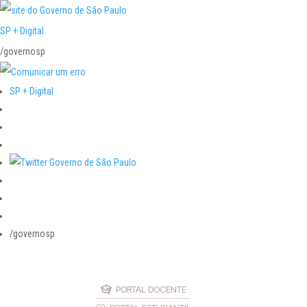
SP + Digital
/governosp
SP + Digital
/governosp
PORTAL DOCENTE