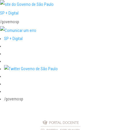
SP + Digital
/governosp
SP + Digital
/governosp
PORTAL DOCENTE