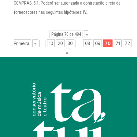
COMPRAS: 5.1. Poderá ser autorizada a contratação direta de
fornecedores nas seguintes hipóteses: IV....
«
Página 70 de 484
Primeira
«
10
20
30
68
69
70
71
72
...
...
..
»