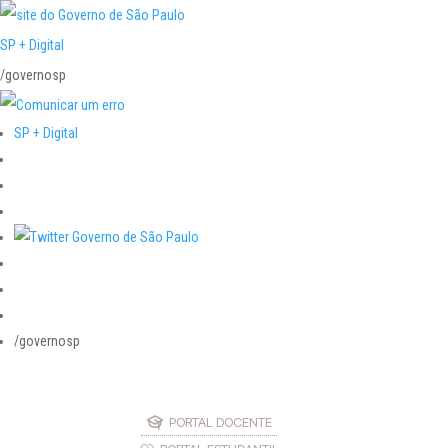
SP + Digital
/governosp
SP + Digital
/governosp
PORTAL DOCENTE