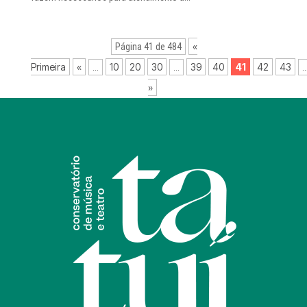
«
Página 41 de 484
Primeira
«
10
20
30
39
40
41
42
43
...
...
..
»