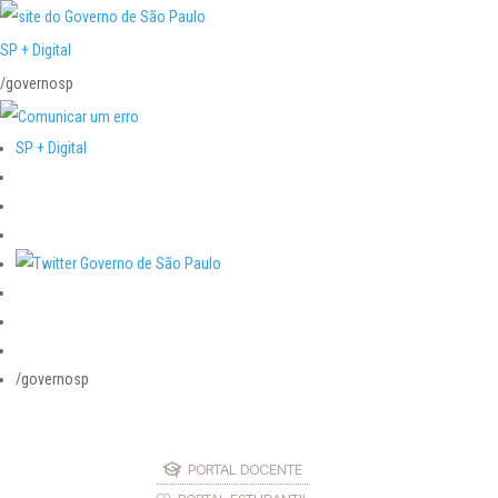
SP + Digital
/governosp
SP + Digital
/governosp
PORTAL DOCENTE