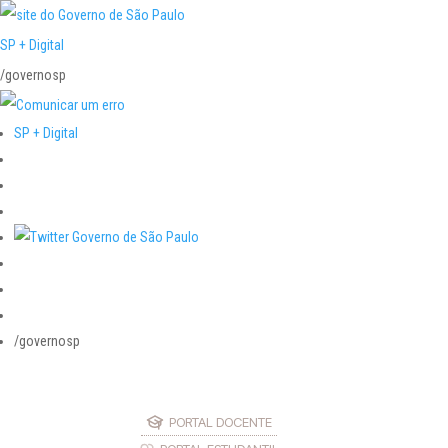
SP + Digital
/governosp
SP + Digital
/governosp
PORTAL DOCENTE