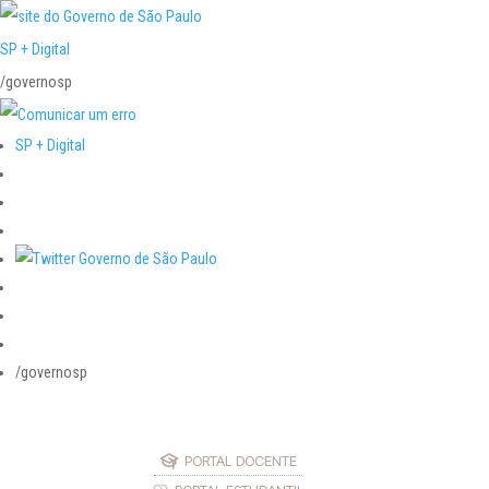
SP + Digital
/governosp
SP + Digital
/governosp
PORTAL DOCENTE