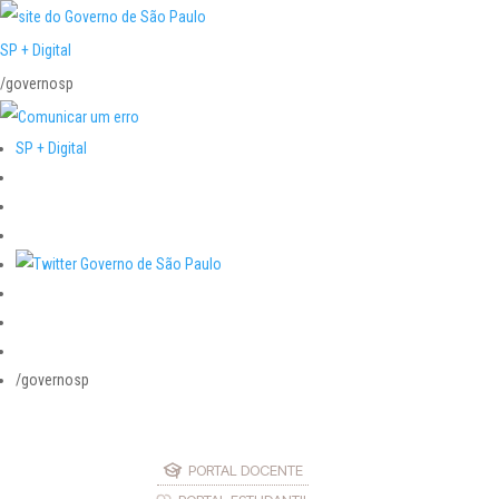
SP + Digital
/governosp
SP + Digital
/governosp
PORTAL DOCENTE