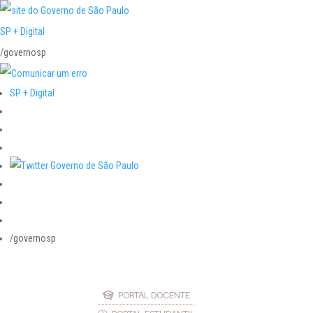
SP + Digital
/governosp
SP + Digital
/governosp
PORTAL DOCENTE