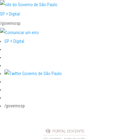
SP + Digital
/governosp
SP + Digital
/governosp
PORTAL DOCENTE