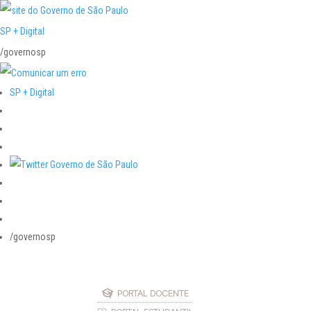
SP + Digital
/governosp
SP + Digital
/governosp
PORTAL DOCENTE